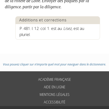
de la riviere de Loire. Envoyer des paquets par la
diligence. partir par la diligence.
Additions et corrections
P. 481. l. 12. col. 1. est au.
Lisez,
est au
pluriel.
Vous pouvez cliquer sur n’importe quel mot pour naviguer dans le dictionnaire.
ACADÉMIE FRANÇAISE
AIDE EN LIGNE
MENTIONS LÉGALES
ACCESSIBILITÉ