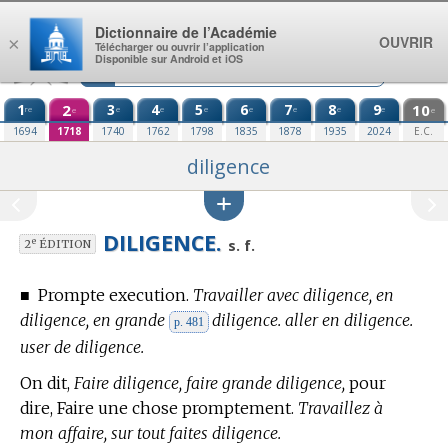
Aller au contenu
Dictionnaire de l’Académie
OUVRIR
×
Télécharger ou ouvrir l’application
Disponible sur Android et iOS
1
2
3
4
5
6
7
8
9
10
re
e
e
e
e
e
e
e
e
e
1694
1718
1740
1762
1798
1835
1878
1935
2024
E.C.
diligence
DILIGENCE.
e
s. f.
2
ÉDITION
■
Prompte execution.
Travailler avec diligence, en
diligence, en grande
diligence. aller en diligence.
p. 481
user de diligence.
On dit,
Faire diligence, faire grande diligence,
pour
dire, Faire une chose promptement.
Travaillez à
mon affaire, sur tout faites diligence.