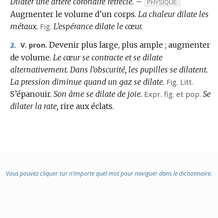
Dilater une artère coronaire rétrécie.
DOMAINE
–
MARQUE
PHYSIQUE.
:
Augmenter le volume d’un corps.
La chaleur dilate les
DE
métaux.
Fig.
L’espérance dilate le cœur.
DOMAINE
:
Devenir plus large, plus ample ; augmenter
V. pron.
2.
de volume.
Le cœur se contracte et se dilate
alternativement.
Dans l’obscurité, les pupilles se dilatent.
La pression diminue quand un gaz se dilate.
Fig.
Litt.
S’épanouir.
Son âme se dilate de joie.
Expr.
fig.
et
pop.
Se
dilater la rate,
rire aux éclats.
Vous pouvez cliquer sur n’importe quel mot pour naviguer dans le dictionnaire.