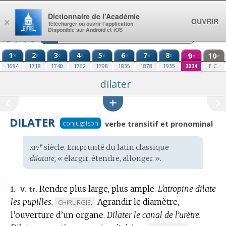
Aller au contenu
Dictionnaire de l’Académie
OUVRIR
×
Télécharger ou ouvrir l’application
Disponible sur Android et iOS
1
2
3
4
5
6
7
8
9
10
re
e
e
e
e
e
e
e
e
e
1694
1718
1740
1762
1798
1835
1878
1935
2024
E.C.
dilater
DILATER
conjugaison
verbe transitif et pronominal
xiv
e
Étymologie
siècle. Emprunté du
latin classique
:
dilatare,
« élargir, étendre, allonger ».
Rendre plus large, plus ample.
L’atropine dilate
V. tr.
1.
les pupilles.
Agrandir le diamètre,
MARQUE
CHIRURGIE.
l’ouverture d’un organe.
DE
Dilater le canal de l’urètre.