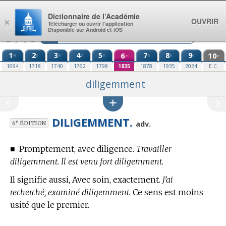
Aller au contenu
Dictionnaire de l’Académie
OUVRIR
×
Télécharger ou ouvrir l’application
Disponible sur Android et iOS
1
2
3
4
5
6
7
8
9
10
re
e
e
e
e
e
e
e
e
e
1694
1718
1740
1762
1798
1835
1878
1935
2024
E.C.
diligemment
DILIGEMMENT.
e
adv.
6
ÉDITION
■
Promptement, avec diligence.
Travailler
diligemment. Il est venu fort diligemment.
Il signifie aussi, Avec soin, exactement.
J’ai
recherché, examiné diligemment.
Ce sens est moins
usité que le premier.