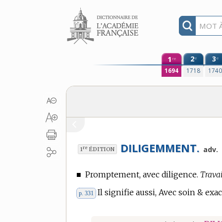
Aller au contenu
1
2
3
e
e
re
1694
1718
174
DILIGEMMENT.
re
adv.
1
ÉDITION
■
Promptement, avec diligence.
Travai
Il signifie aussi, Avec soin & ex
p. 331