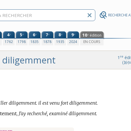
RECHERCHE 
4
5
6
7
8
9
10
e
e
e
e
e
e
édition
e
0
1762
1798
1835
1878
1935
2024
EN COURS
diligemment
re
1
édi
(169
ller diligemment. il est venu fort diligemment.
actement,
J’ay recherché, examiné diligemment.