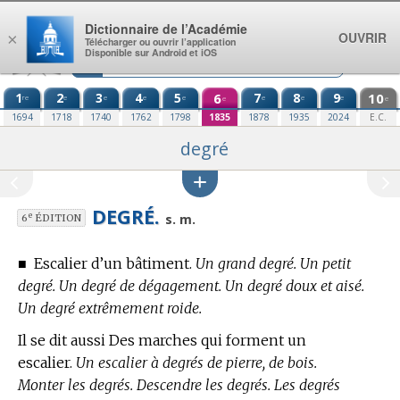
Aller au contenu
Dictionnaire de l’Académie
OUVRIR
×
Télécharger ou ouvrir l’application
Disponible sur Android et iOS
1
2
3
4
5
6
7
8
9
10
re
e
e
e
e
e
e
e
e
e
1694
1718
1740
1762
1798
1835
1878
1935
2024
E.C.
degré
DEGRÉ.
e
s. m.
6
ÉDITION
■
Escalier d’un bâtiment.
Un grand degré. Un petit
degré. Un degré de dégagement. Un degré doux et aisé.
Un degré extrêmement roide.
Il se dit aussi Des marches qui forment un
escalier.
Un escalier à degrés de pierre, de bois.
Monter les degrés. Descendre les degrés. Les degrés