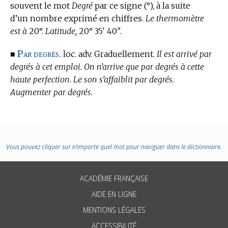
souvent le mot
Degré
par ce signe (°), à la suite
d’un nombre exprimé en chiffres.
Le thermomètre
est à
20°.
Latitude,
20° 35′ 40″.
Par degrés.
■
loc. adv. Graduellement.
Il est arrivé par
degrés à cet emploi. On n’arrive que par degrés à cette
haute perfection. Le son s’affaiblit par degrés.
Augmenter par degrés.
Vous pouvez cliquer sur n’importe quel mot pour naviguer dans le dictionnaire.
ACADÉMIE FRANÇAISE
AIDE EN LIGNE
MENTIONS LÉGALES
ACCESSIBILITÉ