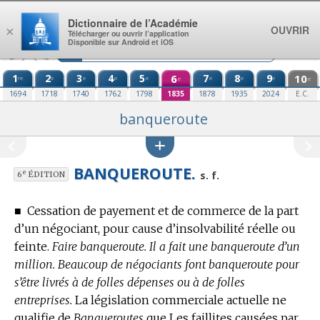
Aller au contenu
Dictionnaire de l’Académie
OUVRIR
×
Télécharger ou ouvrir l’application
Disponible sur Android et iOS
1
2
3
4
5
6
7
8
9
10
re
e
e
e
e
e
e
e
e
e
1694
1718
1740
1762
1798
1835
1878
1935
2024
E.C.
banqueroute
BANQUEROUTE.
e
s. f.
6
ÉDITION
■
Cessation de payement et de commerce de la part
d’un négociant, pour cause d’insolvabilité réelle ou
feinte.
Faire banqueroute. Il a fait une banqueroute d’un
million. Beaucoup de négociants font banqueroute pour
s’être livrés à de folles dépenses ou à de folles
entreprises.
La législation commerciale actuelle ne
qualifie de
Banqueroutes
que Les faillites causées par