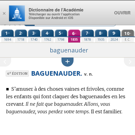
Aller au contenu
Dictionnaire de l’Académie
OUVRIR
×
Télécharger ou ouvrir l’application
Disponible sur Android et iOS
1
2
3
4
5
6
7
8
9
10
re
e
e
e
e
e
e
e
e
e
1694
1718
1740
1762
1798
1835
1878
1935
2024
E.C.
baguenauder
BAGUENAUDER.
e
v. n.
6
ÉDITION
■
S’amuser à des choses vaines et frivoles, comme
les enfants qui font claquer des baguenaudes en les
crevant.
Il ne fait que baguenauder. Allons, vous
baguenaudez, vous perdez votre temps.
Il est familier.