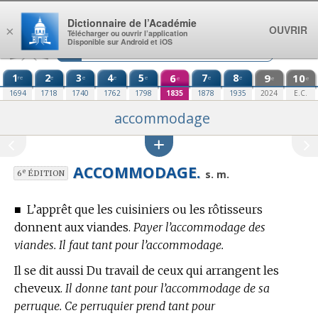
Aller au contenu
Dictionnaire de l’Académie
OUVRIR
×
Télécharger ou ouvrir l’application
Disponible sur Android et iOS
1
2
3
4
5
6
7
8
9
10
re
e
e
e
e
e
e
e
e
e
1694
1718
1740
1762
1798
1835
1878
1935
2024
E.C.
accommodage
ACCOMMODAGE.
e
s. m.
6
ÉDITION
■
L’apprêt que les cuisiniers ou les rôtisseurs
donnent aux viandes.
Payer l’accommodage des
viandes. Il faut tant pour l’accommodage.
Il se dit aussi Du travail de ceux qui arrangent les
cheveux.
Il donne tant pour l’accommodage de sa
perruque. Ce perruquier prend tant pour