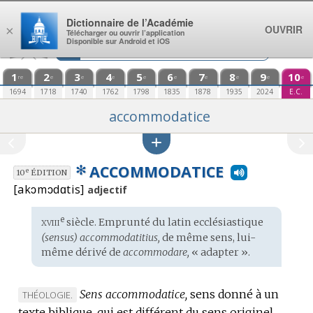
Aller au contenu
Dictionnaire de l’Académie
OUVRIR
×
Télécharger ou ouvrir l’application
Disponible sur Android et iOS
1
2
3
4
5
6
7
8
9
10
re
e
e
e
e
e
e
e
e
e
1694
1718
1740
1762
1798
1835
1878
1935
2024
E.C.
accommodatice
✻
ACCOMMODATICE
e
10
ÉDITION
[akɔmɔdɑtis]
adjectif
xviii
e
Étymologie
siècle. Emprunté du
latin ecclésiastique
:
(sensus) accommodatitius,
de même sens, lui-
même dérivé de
accommodare,
« adapter ».
Sens accommodatice,
sens donné à un
MARQUE
THÉOLOGIE.
texte biblique, qui est différent du sens originel.
DE