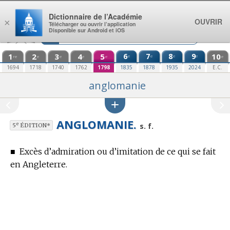
Aller au contenu
Dictionnaire de l’Académie
OUVRIR
×
Télécharger ou ouvrir l’application
Disponible sur Android et iOS
1
2
3
4
5
6
7
8
9
10
e
e
e
e
re
e
e
e
e
e
1694
1718
1740
1762
1798
1835
1878
1935
2024
E.C.
anglomanie
ANGLOMANIE.
e
s. f.
5
ÉDITION*
■
Excès d’admiration ou d’imitation de ce qui se fait
en Angleterre.