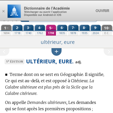
Aller au contenu
Dictionnaire de l’Académie
OUVRIR
×
Télécharger ou ouvrir l’application
Disponible sur Android et iOS
1
2
3
4
5
6
7
8
9
10
e
e
e
e
e
e
e
re
e
e
1694
1718
1740
1762
1798
1835
1878
1935
2024
E.C.
ultérieur, eure
ULTÉRIEUR, EURE.
e
adj.
5
ÉDITION
■
Terme dont on se sert
en Géographie.
Il signifie,
Ce qui est au-delà, et est opposé à Citérieur.
La
Calabre ultérieure est plus près de la Sicile que la
Calabre citérieure.
On appelle
Demandes ultérieures,
Les demandes
qui se font après les premières propositions ;