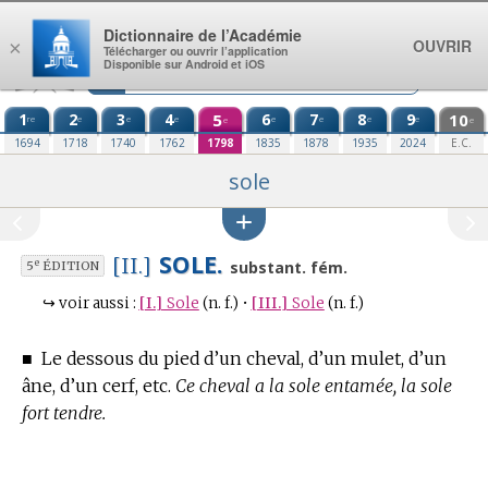
Aller au contenu
Dictionnaire de l’Académie
OUVRIR
×
Télécharger ou ouvrir l’application
Disponible sur Android et iOS
1
2
3
4
5
6
7
8
9
10
re
e
e
e
e
e
e
e
e
e
1694
1718
1740
1762
1798
1835
1878
1935
2024
E.C.
sole
SOLE.
[II.]
e
substant. fém.
5
ÉDITION
↪
voir aussi :
[I.]
Sole
(n. f.)
•
[III.]
Sole
(n. f.)
■
Le dessous du pied d’un cheval, d’un mulet, d’un
âne, d’un cerf, etc.
Ce cheval a la sole entamée, la sole
fort tendre.