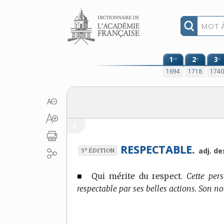
Aller au contenu
1
2
3
re
e
e
1694
1718
174
RESPECTABLE.
e
adj. de
5
ÉDITION
■
Qui mérite du respect.
Cette pers
respectable par ses belles actions. Son no