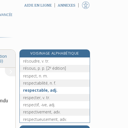
AIDE EN LIGNE
ANNEXES
AVANCÉE
résonner, v. intr.
résorbable, adj.
résorber, v. tr.
résorcine, n. f.
résorcinol, n. m.
VOISINAGE ALPHABÉTIQUE
résorption, n. f.
tion
résoudre, v. tr.
8)
e
résous, p. p.
[2
édition]
respect, n. m.
respectabilité, n. f.
respectable, adj.
respecter, v. tr.
endu
respectif, -ive, adj.
respectivement, adv.
respectueusement, adv.
respectueux, -euse, adj.