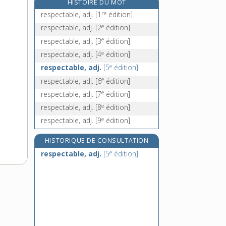
HISTOIRE DU MOT
respirable, adj.
re
respectable, adj.
[1
édition]
respirateur, n. m.
e
respectable, adj.
[2
édition]
respiration, n. f.
e
respectable, adj.
[3
édition]
respiratoire, adj.
e
respectable, adj.
[4
édition]
e
respectable, adj.
[5
édition]
e
respectable, adj.
[6
édition]
e
respectable, adj.
[7
édition]
e
respectable, adj.
[8
édition]
e
respectable, adj.
[9
édition]
HISTORIQUE DE CONSULTATION
e
respectable, adj.
[5
édition]