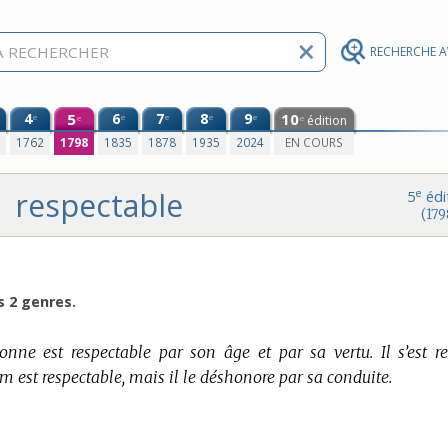
RECHERCHE 
4
5
6
7
8
9
10
e
e
e
e
e
édition
e
e
0
1762
1798
1835
1878
1935
2024
EN COURS
respectable
e
5
édi
(179
s 2 genres.
onne est respectable par son âge et par sa vertu. Il s’est r
m est respectable, mais il le déshonore par sa conduite.