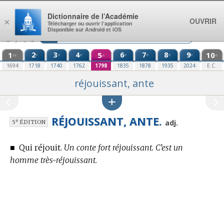
Aller au contenu
Dictionnaire de l’Académie
OUVRIR
×
Télécharger ou ouvrir l’application
Disponible sur Android et iOS
1
2
3
4
5
6
7
8
9
10
e
e
e
e
e
e
e
re
e
e
1694
1718
1740
1762
1798
1835
1878
1935
2024
E.C.
réjouissant, ante
RÉJOUISSANT, ANTE.
e
adj.
5
ÉDITION
■
Qui réjouit.
Un conte fort réjouissant. C’est un
homme très-réjouissant.