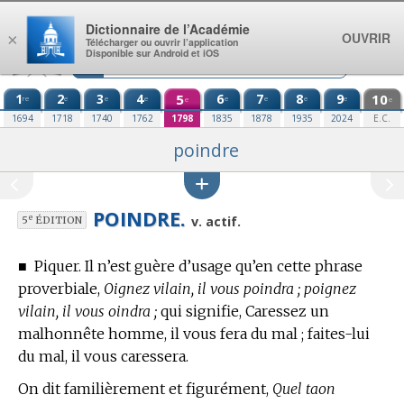
Aller au contenu
Dictionnaire de l’Académie
OUVRIR
×
Télécharger ou ouvrir l’application
Disponible sur Android et iOS
1
2
3
4
5
6
7
8
9
10
re
e
e
e
e
e
e
e
e
e
1694
1718
1740
1762
1798
1835
1878
1935
2024
E.C.
poindre
POINDRE.
e
v. actif.
5
ÉDITION
■
Piquer.
Il n’est guère d’usage qu’en cette phrase
proverbiale,
Oignez vilain, il vous poindra ; poignez
vilain, il vous oindra ;
qui signifie, Caressez un
malhonnête homme, il vous fera du mal ; faites-lui
du mal, il vous caressera.
On dit familièrement et figurément,
Quel taon