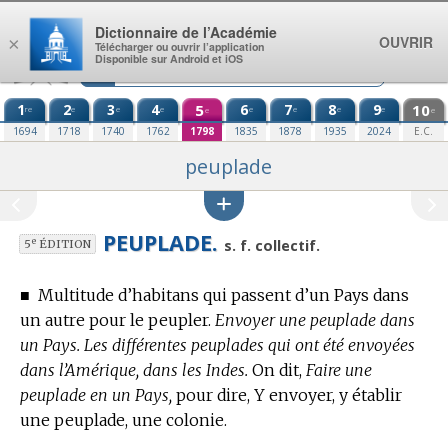
Aller au contenu
Dictionnaire de l’Académie
OUVRIR
×
Télécharger ou ouvrir l’application
Disponible sur Android et iOS
1
2
3
4
5
6
7
8
9
10
re
e
e
e
e
e
e
e
e
e
1694
1718
1740
1762
1798
1835
1878
1935
2024
E.C.
peuplade
PEUPLADE.
e
s. f. collectif.
5
ÉDITION
■
Multitude d’habitans qui passent d’un Pays dans
un autre pour le peupler.
Envoyer une peuplade dans
un Pays. Les différentes peuplades qui ont été envoyées
dans l’Amérique, dans les Indes.
On dit,
Faire une
peuplade en un Pays,
pour dire, Y envoyer, y établir
une peuplade, une colonie.