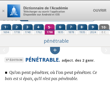
Aller au contenu
Dictionnaire de l’Académie
OUVRIR
×
Télécharger ou ouvrir l’application
Disponible sur Android et iOS
1
2
3
4
5
6
7
8
9
10
re
e
e
e
e
e
e
e
e
e
1694
1718
1740
1762
1798
1835
1878
1935
2024
E.C.
pénétrable
PÉNÉTRABLE.
e
adject. des 2 genr.
5
ÉDITION
■
Qu’on pent pénétrer, où l’on peut pénétrer.
Ce
bois est si épais, qu’il n’est pas pénétrable.