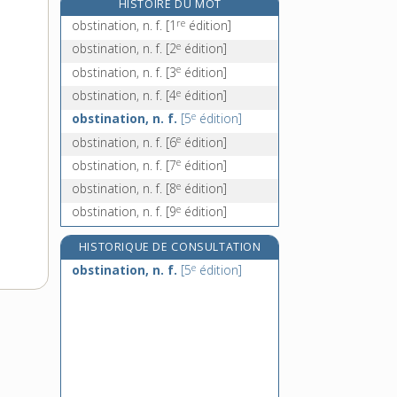
HISTOIRE DU MOT
obstruer, v. tr.
re
obstination, n. f.
[1
édition]
obtempérer, v. intr.
e
obstination, n. f.
[2
édition]
obtenir, v. tr.
e
obstination, n. f.
[3
édition]
obtention, n. f.
e
obstination, n. f.
[4
édition]
e
obstination, n. f.
[5
édition]
e
obstination, n. f.
[6
édition]
e
obstination, n. f.
[7
édition]
e
obstination, n. f.
[8
édition]
e
obstination, n. f.
[9
édition]
HISTORIQUE DE CONSULTATION
e
obstination, n. f.
[5
édition]