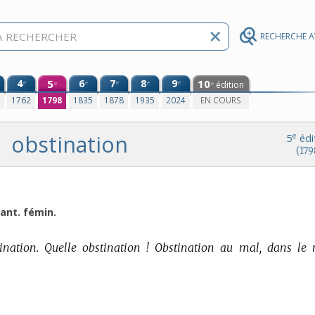
RECHERCHE 
4
5
6
7
8
9
10
e
e
e
e
e
édition
e
e
0
1762
1798
1835
1878
1935
2024
EN COURS
obstination
e
5
édi
(179
ant. fémin.
tination. Quelle obstination ! Obstination au mal, dans le 