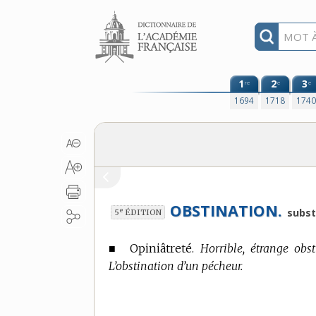
Aller au contenu
1
2
3
re
e
e
1694
1718
174
OBSTINATION.
e
subst
5
ÉDITION
■
Opiniâtreté.
Horrible, étrange obs
L’obstination d’un pécheur.