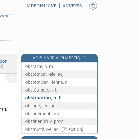
AIDE EN LIGNE
ANNEXES
AVANCÉE
obsessionnel, -elle, adj.
e
obsidiane, n. f.
[7
édition]
obsidienne, n. f.
obsidional, -ale, adj.
obsolescence, n. f.
VOISINAGE ALPHABÉTIQUE
obsolète, adj.
tion
obstacle, n. m.
8)
obstétrical, -ale, adj.
obstétricien, -ienne, n.
obstétrique, n. f.
obstination, n. f.
obstiné, -ée, adj.
mal.
obstinément, adv.
obstiner (s'), v. pron.
e
obstructif, ive, adj.
[7
édition]
obstruction, n. f.