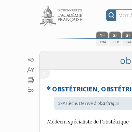
Aller au contenu
1
2
3
re
e
e
1694
1718
174
ob
✻
OBSTÉTRICIEN, OBSTÉTR
xx
e
Étymologie
siècle. Dérivé d’
obstétrique.
:
Médecin spécialiste de l’obstétrique.