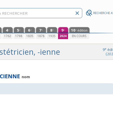
RECHERCHE 
4
5
6
7
8
9
10
édition
e
e
e
e
e
e
e
0
1762
1798
1835
1878
1935
2024
EN COURS
stétricien, -ienne
e
9
édi
(202
ICIENNE
nom