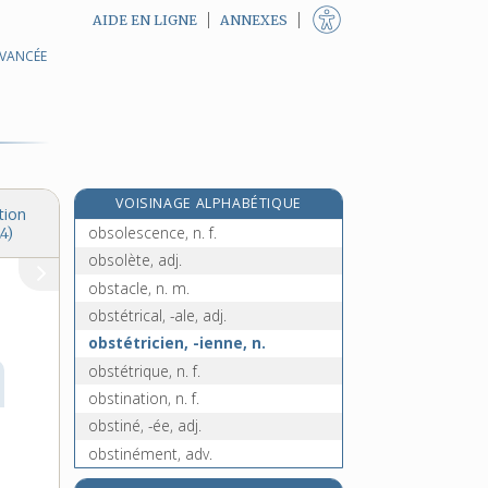
AIDE EN LIGNE
ANNEXES
AVANCÉE
observer, v. tr.
obsession, n. f.
obsessionnel, -elle, adj.
e
obsidiane, n. f.
[7
édition]
obsidienne, n. f.
VOISINAGE ALPHABÉTIQUE
obsidional, -ale, adj.
tion
obsolescence, n. f.
4)
obsolète, adj.
obstacle, n. m.
obstétrical, -ale, adj.
obstétricien, -ienne, n.
obstétrique, n. f.
obstination, n. f.
obstiné, -ée, adj.
obstinément, adv.
obstiner (s'), v. pron.