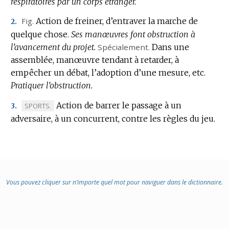
respiratoires par un corps étranger.
DE
DOMAINE
Fig.
Action de freiner, d’entraver la marche de
2.
:
quelque chose.
Ses manœuvres font obstruction à
l’avancement du projet.
Spécialement.
Dans une
assemblée, manœuvre tendant à retarder, à
empêcher un débat, l’adoption d’une mesure, etc.
Pratiquer l’obstruction.
Action de barrer le passage à un
MARQUE
SPORTS.
3.
adversaire, à un concurrent, contre les règles du jeu.
DE
DOMAINE
:
Vous pouvez cliquer sur n’importe quel mot pour naviguer dans le dictionnaire.