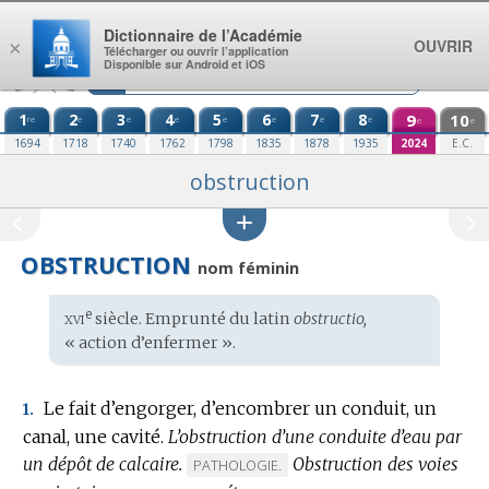
Aller au contenu
Dictionnaire de l’Académie
OUVRIR
×
Télécharger ou ouvrir l’application
Disponible sur Android et iOS
1
2
3
4
5
6
7
8
9
10
re
e
e
e
e
e
e
e
e
e
1694
1718
1740
1762
1798
1835
1878
1935
2024
E.C.
obstruction
OBSTRUCTION
nom féminin
xvi
e
Étymologie
siècle. Emprunté du
latin
obstructio,
:
« action d’enfermer ».
Le fait d’engorger, d’encombrer un conduit, un
1.
canal, une cavité.
L’obstruction d’une conduite d’eau par
un dépôt de calcaire.
Obstruction des voies
MARQUE
PATHOLOGIE.