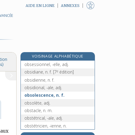
AIDE EN LIGNE
ANNEXES
AVANCÉE
observantin, n. m.
observateur, -trice, n.
observation, n. f.
observatoire, n. m.
observer, v. tr.
VOISINAGE ALPHABÉTIQUE
obsession, n. f.
tion
obsessionnel, -elle, adj.
4)
e
obsidiane, n. f.
[7
édition]
obsidienne, n. f.
obsidional, -ale, adj.
obsolescence, n. f.
obsolète, adj.
obstacle, n. m.
obstétrical, -ale, adj.
obstétricien, -ienne, n.
eaux
obstétrique, n. f.