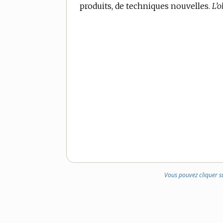
produits, de techniques nouvelles.
DE
L’
DOMAINE
:
Vous pouvez cliquer s