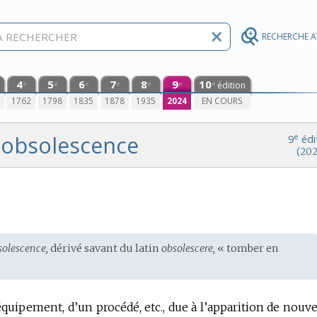
RECHERCHE 
4
5
6
7
8
9
10
édition
e
e
e
e
e
e
e
0
1762
1798
1835
1878
1935
2024
EN COURS
obsolescence
e
9
édi
(202
solescence,
dérivé savant du
latin
obsolescere,
« tomber en
quipement, d’un procédé, etc., due à l’apparition de nouv