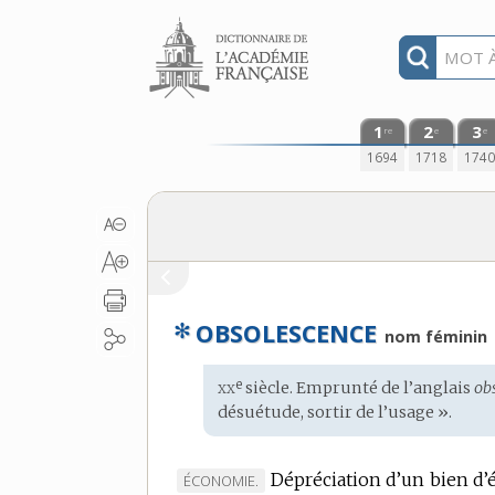
Aller au contenu
1
2
3
re
e
e
1694
1718
174
✻
OBSOLESCENCE
nom féminin
xx
e
Étymologie
siècle. Emprunté de l’
anglais
ob
:
désuétude, sortir de l’usage ».
Dépréciation d’un bien d’é
MARQUE
ÉCONOMIE.