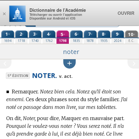
Aller au contenu
Dictionnaire de l’Académie
OUVRIR
×
Télécharger ou ouvrir l’application
Disponible sur Android et iOS
1
2
3
4
5
6
7
8
9
10
re
e
e
e
e
e
e
e
e
e
1694
1718
1740
1762
1798
1835
1878
1935
2024
E.C.
noter
NOTER.
e
v. act.
5
ÉDITION
■
Remarquer.
Notez bien cela. Notez qu’il étoit son
ennemi.
Ces deux phrases sont du style familier.
J’ai
noté ce passage dans mon livre, sur mes tablettes.
On dit,
Noter,
pour dire, Marquer en mauvaise part.
Pourquoi le voulez-vous noter ? Vous serez noté. Il n’a
qu’à prendre garde à lui, il est déjà bien noté. Ce livre