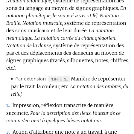
Notation phonétique,
système de représentation des
sons du langage au moyen de signes graphiques.
En
notation phonétique, le son « é » s’écrit [e].
Notation
Braille.
Notation musicale,
système de représentation
des sons musicaux et de leur durée.
La notation
neumatique.
La notation carrée du chant grégorien.
Notation de la danse,
système de représentation des
pas et des déplacements des danseurs au moyen de
signes graphiques (tracés, silhouettes, notes, chiffres,
etc.).
▪
Par extension.
Manière de représenter
MARQUE
PEINTURE.
par le trait, la couleur, etc.
DE
La notation des ombres, du
relief.
DOMAINE
:
Impression, réflexion transcrite de manière
2.
succincte.
Pour la description des lieux, l’auteur de ce
roman s’en tient à quelques brèves notations.
Action d’attribuer une note à un travail, à une
3.