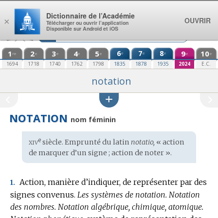
Aller au contenu
Dictionnaire de l’Académie
OUVRIR
×
Télécharger ou ouvrir l’application
Disponible sur Android et iOS
1
2
3
4
5
6
7
8
9
10
e
e
e
re
e
e
e
e
e
e
1694
1718
1740
1762
1798
1835
1878
1935
2024
E.C.
notation
NOTATION
nom féminin
xiv
e
Étymologie
siècle. Emprunté du
latin
notatio,
« action
:
de marquer d’un signe ; action de noter ».
Action, manière d’indiquer, de représenter par des
1.
signes convenus.
Les systèmes de notation.
Notation
des nombres.
Notation algébrique, chimique, atomique.