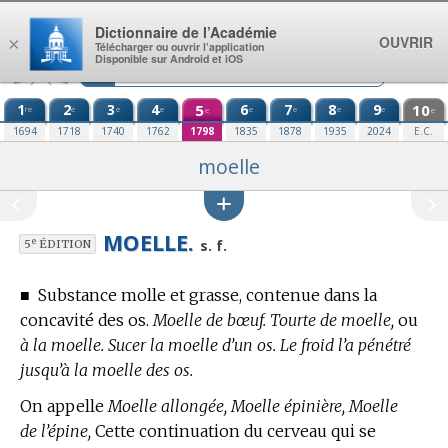
Aller au contenu
Dictionnaire de l’Académie
OUVRIR
×
Télécharger ou ouvrir l’application
Disponible sur Android et iOS
1
2
3
4
5
6
7
8
9
10
re
e
e
e
e
e
e
e
e
e
1694
1718
1740
1762
1798
1835
1878
1935
2024
E.C.
moelle
MOELLE.
e
s. f.
5
ÉDITION
■
Substance molle et grasse, contenue dans la
concavité des os.
Moelle de bœuf. Tourte de moelle,
ou
à la moelle. Sucer la moelle d’un os. Le froid l’a pénétré
jusqu’à la moelle des os.
On appelle
Moelle allongée, Moelle épinière, Moelle
de l’épine,
Cette continuation du cerveau qui se