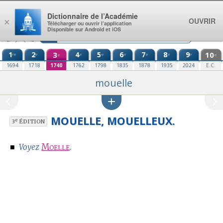
Aller au contenu
Dictionnaire de l’Académie
OUVRIR
×
Télécharger ou ouvrir l’application
Disponible sur Android et iOS
1
2
3
4
5
6
7
8
9
10
re
e
e
e
e
e
e
e
e
e
1694
1718
1740
1762
1798
1835
1878
1935
2024
E.C.
mouelle
MOUELLE,
MOUELLEUX.
e
3
ÉDITION
■
Moelle
.
Voyez