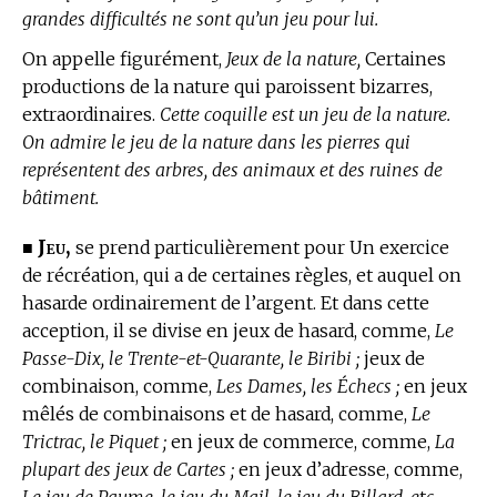
grandes difficultés ne sont qu’un jeu pour lui.
On appelle figurément,
Jeux de la nature,
Certaines
productions de la nature qui paroissent bizarres,
extraordinaires.
Cette coquille est un jeu de la nature.
On admire le jeu de la nature dans les pierres qui
représentent des arbres, des animaux et des ruines de
bâtiment.
Jeu,
■
se prend particulièrement pour Un exercice
de récréation, qui a de certaines règles, et auquel on
hasarde ordinairement de l’argent. Et dans cette
acception, il se divise en jeux de hasard, comme,
Le
Passe-Dix, le Trente-et-Quarante, le Biribi ;
jeux de
combinaison, comme,
Les Dames, les Échecs ;
en jeux
mêlés de combinaisons et de hasard, comme,
Le
Trictrac, le Piquet ;
en jeux de commerce, comme,
La
plupart des jeux de Cartes ;
en jeux d’adresse, comme,
Le jeu de Paume, le jeu du Mail, le jeu du Billard, e
t
c.