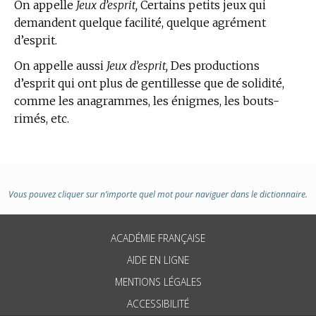
On appelle
Jeux d’esprit,
Certains petits jeux qui
demandent quelque facilité, quelque agrément
d’esprit.
On appelle aussi
Jeux d’esprit,
Des productions
d’esprit qui ont plus de gentillesse que de solidité,
comme les anagrammes, les énigmes, les bouts-
rimés, etc.
Vous pouvez cliquer sur n’importe quel mot pour naviguer dans le dictionnaire.
ACADÉMIE FRANÇAISE
AIDE EN LIGNE
MENTIONS LÉGALES
ACCESSIBILITÉ