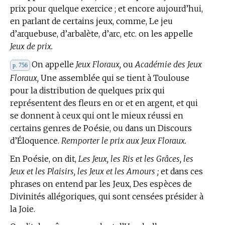
prix pour quelque exercice ; et encore aujourd’hui,
en parlant de certains jeux, comme, Le jeu
d’arquebuse, d’arbalète, d’arc, etc. on les appelle
Jeux de prix.
On appelle
Jeux Floraux,
ou
Académie des Jeux
p. 756
Floraux,
Une assemblée qui se tient à Toulouse
pour la distribution de quelques prix qui
représentent des fleurs en or et en argent, et qui
se donnent à ceux qui ont le mieux réussi en
certains genres de Poésie, ou dans un Discours
d’Éloquence.
Remporter le prix aux Jeux Floraux.
En Poésie,
on dit,
Les Jeux, les Ris et les Grâces, les
Jeux et les Plaisirs, les Jeux et les Amours ;
et dans ces
phrases on entend par les Jeux, Des espèces de
Divinités allégoriques, qui sont censées présider à
la Joie.