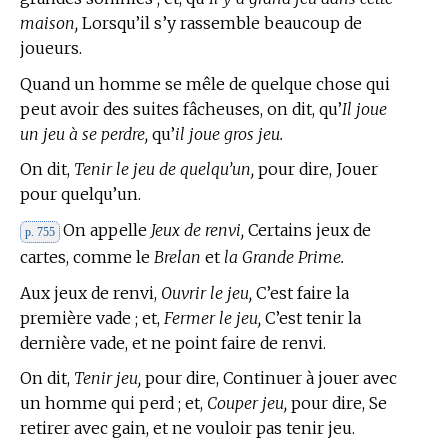
maison,
Lorsqu’il s’y rassemble beaucoup de
joueurs.
Quand un homme se mêle de quelque chose qui
peut avoir des suites fâcheuses, on dit, qu’
Il joue
un jeu à se perdre,
qu’
il joue gros jeu.
On dit,
Tenir le jeu de quelqu’un,
pour dire, Jouer
pour quelqu’un.
On appelle
Jeux de renvi,
Certains jeux de
p. 755
cartes, comme le
Brelan
et
la Grande Prime.
Aux jeux de renvi,
Ouvrir le jeu,
C’est faire la
première vade ; et,
Fermer le jeu,
C’est tenir la
dernière vade, et ne point faire de renvi.
On dit,
Tenir jeu,
pour dire, Continuer à jouer avec
un homme qui perd ; et,
Couper jeu,
pour dire, Se
retirer avec gain, et ne vouloir pas tenir jeu.