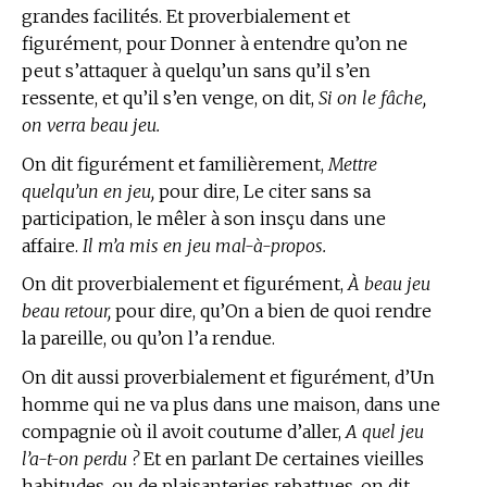
grandes facilités. Et proverbialement et
figurément, pour Donner à entendre qu’on ne
peut s’attaquer à quelqu’un sans qu’il s’en
ressente, et qu’il s’en venge, on dit,
Si on le fâche,
on verra beau jeu.
On dit figurément et familièrement,
Mettre
quelqu’un en jeu,
pour dire, Le citer sans sa
participation, le mêler à son insçu dans une
affaire.
Il m’a mis en jeu mal-à-propos.
On dit proverbialement et figurément,
À beau jeu
beau retour,
pour dire, qu’On a bien de quoi rendre
la pareille, ou qu’on l’a rendue.
On dit aussi proverbialement et figurément, d’Un
homme qui ne va plus dans une maison, dans une
compagnie où il avoit coutume d’aller,
A quel jeu
l’a-t-on perdu ?
Et en parlant De certaines vieilles
habitudes, ou de plaisanteries rebattues, on dit,