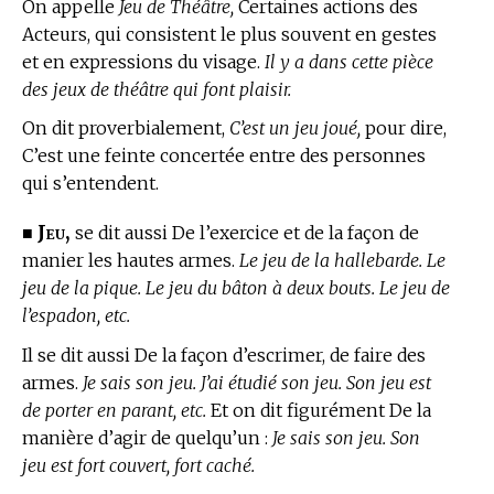
On appelle
Jeu de Théâtre,
Certaines actions des
Acteurs, qui consistent le plus souvent en gestes
et en expressions du visage.
Il y a dans cette pièce
des jeux de théâtre qui font plaisir.
On dit proverbialement,
C’est un jeu joué,
pour dire,
C’est une feinte concertée entre des personnes
qui s’entendent.
Jeu,
■
se dit aussi De l’exercice et de la façon de
manier les hautes armes.
Le jeu de la hallebarde. Le
jeu de la pique. Le jeu du bâton à deux bouts. Le jeu de
l’espadon, etc.
Il se dit aussi De la façon d’escrimer, de faire des
armes.
Je sais son jeu. J’ai étudié son jeu. Son jeu est
de porter en parant, etc.
Et on dit figurément De la
manière d’agir de quelqu’un :
Je sais son jeu. Son
jeu est fort couvert, fort caché.