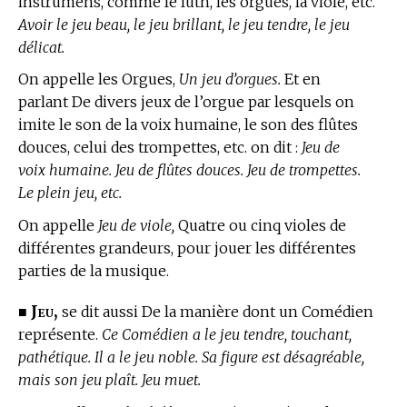
instrumens, comme le luth, les orgues, la viole, etc.
Avoir le jeu beau, le jeu brillant, le jeu tendre, le jeu
délicat.
On appelle les Orgues,
Un jeu d’orgues.
Et en
parlant De divers jeux de l’orgue par lesquels on
imite le son de la voix humaine, le son des flûtes
douces, celui des trompettes, etc. on dit :
Jeu de
voix humaine. Jeu de flûtes douces. Jeu de trompettes.
Le plein jeu, etc.
On appelle
Jeu de viole,
Quatre ou cinq violes de
différentes grandeurs, pour jouer les différentes
parties de la musique.
Jeu,
■
se dit aussi De la manière dont un Comédien
représente.
Ce Comédien a le jeu tendre, touchant,
pathétique. Il a le jeu noble. Sa figure est désagréable,
mais son jeu plaît. Jeu muet.