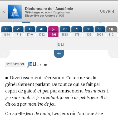
Aller au contenu
Dictionnaire de l’Académie
OUVRIR
×
Télécharger ou ouvrir l’application
Disponible sur Android et iOS
1
2
3
4
5
6
7
8
9
10
re
e
e
e
e
e
e
e
e
e
1694
1718
1740
1762
1798
1835
1878
1935
2024
E.C.
jeu
JEU.
e
s. m.
5
ÉDITION
■
Divertissement, récréation. Ce terme se dit,
généralement parlant, De tout ce qui se fait par
esprit de gaieté et par pur amusement.
Jeu innocent.
Jeu sans malice. Jeu d’enfant. Jouer à de petits jeux. Il a
dit cela par manière de jeu.
On apelle
Jeux de main,
Les jeux où l’on joue à se