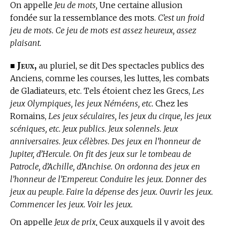
On appelle
Jeu de mots,
Une certaine allusion
fondée sur la ressemblance des mots.
C’est un froid
jeu de mots. Ce jeu de mots est assez heureux, assez
plaisant.
Jeux,
■
au pluriel, se dit Des spectacles publics des
Anciens, comme les courses, les luttes, les combats
de Gladiateurs, etc. Tels étoient chez les Grecs,
Les
jeux Olympiques, les jeux Néméens, etc.
Chez les
Romains,
Les jeux séculaires, les jeux du cirque, les jeux
scéniques, etc. Jeux publics. Jeux solennels. Jeux
anniversaires. Jeux célèbres. Des jeux en l’honneur de
Jupiter, d’Hercule. On fit des jeux sur le tombeau de
Patrocle, d’Achille, d’Anchise. On ordonna des jeux en
l’honneur de l’Empereur. Conduire les jeux. Donner des
jeux au peuple. Faire la dépense des jeux. Ouvrir les jeux.
Commencer les jeux. Voir les jeux.
On appelle
Jeux de prix,
Ceux auxquels il y avoit des