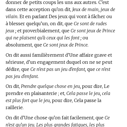
donner de petits coups les uns aux autres. C’est
dans cette acception qu’on dit,
Jeux de main, jeux de
vilain.
Et en parlant Des jeux qui vont à fâcher ou
à blesser quelqu’un, on dit, que
Ce sont de rudes
jeux ;
et proverbialement, que
Ce sont jeux de Prince
qui ne plaisent qu’à ceux qui les font ;
ou
absolument, que
Ce sont jeux de Prince.
On dit aussi familièrement d’Une affaire grave et
sérieuse, d’un engagement duquel on ne se peut
dédire, que
Ce n’est pas un jeu d’enfant,
que
ce n’est
pas jeu d’enfant.
On dit,
Prendre quelque chose en jeu,
pour dire, Le
prendre en plaisanterie ; et,
Cela passe le jeu, cela
est plus fort que le jeu,
pour dire, Cela passe la
raillerie.
On dit d’Une chose qu’on fait facilement, que
Ce
n’est qu’un jeu. Les plus grandes fatigues, les plus