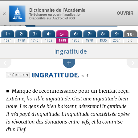
Aller au contenu
Dictionnaire de l’Académie
OUVRIR
×
Télécharger ou ouvrir l’application
Disponible sur Android et iOS
1
2
3
4
5
6
7
8
9
10
re
e
e
e
e
e
e
e
e
e
1694
1718
1740
1762
1798
1835
1878
1935
2024
E.C.
ingratitude
INGRATITUDE.
e
s. f.
5
ÉDITION
■
Manque de reconnoissance pour un bienfait reçu.
Extrême, horrible ingratitude. C’est une ingratitude bien
noire. Les gens de bien haïssent, détestent l’ingratitude.
Il m’a payé d’ingratitude. L’ingratitude caractérisée opère
la révocation des donations entre-vifs, et la commise
d’un Fief.