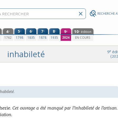
RECHERCHE 
4
5
6
7
8
9
10
e
e
e
e
édition
e
e
e
0
1762
1798
1835
1878
1935
2024
EN COURS
inhabileté
e
9
édi
(202
s
habileté.
herie.
Cet ouvrage a été manqué par l’inhabileté de l’artisan.
iation.