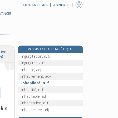
AIDE EN LIGNE
ANNEXES
AVANCÉE
e
ingratement, adv.
[3
édition]
ingratitude, n. f.
ingrédient, n. m.
ingression, n. f.
inguérissable, adj.
VOISINAGE ALPHABÉTIQUE
inguinal, -ale, adj.
tion
ingurgitation, n. f.
4)
ingurgiter, v. tr.
inhabile, adj.
inhabilement, adv.
inhabileté, n. f.
inhabilité, n. f.
inhabitable, adj.
inhabitation, n. f.
Il a
inhabité, -ée, adj.
e
inhabitude, n. f.
[5
édition]