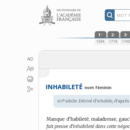
Aller au contenu
1
2
3
re
e
e
1694
1718
174
INHABILETÉ
nom féminin
xiv
e
Étymologie
siècle. Dérivé d’
inhabile,
d’aprè
:
Manque d’habileté, maladresse, gauc
fait preuve d’inhabileté dans cette négoc