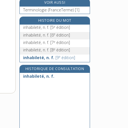
VOIR AUSSI
inhabitué, -ée, adj.
Terminologie (FranceTerme) [1]
inhabituel, -elle, adj.
inhalateur, -trice, adj. et n.
HISTOIRE DU MOT
e
inhalation, n. f.
inhabileté, n. f.
[5
édition]
e
inhabileté, n. f.
[6
édition]
e
inhabileté, n. f.
[7
édition]
e
inhabileté, n. f.
[8
édition]
e
inhabileté, n. f.
[9
édition]
HISTORIQUE DE CONSULTATION
inhabileté, n. f.