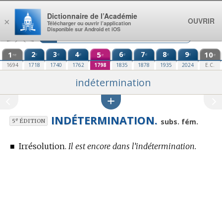
Aller au contenu
Dictionnaire de l’Académie
OUVRIR
×
Télécharger ou ouvrir l’application
Disponible sur Android et iOS
1
2
3
4
5
6
7
8
9
10
e
e
e
e
e
e
e
re
e
e
1694
1718
1740
1762
1798
1835
1878
1935
2024
E.C.
indétermination
INDÉTERMINATION.
e
subs. fém.
5
ÉDITION
■
Irrésolution.
Il est encore dans l’indétermination.