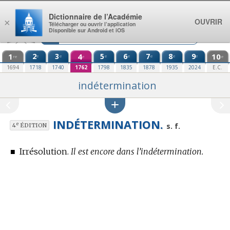
Aller au contenu
Dictionnaire de l’Académie
OUVRIR
×
Télécharger ou ouvrir l’application
Disponible sur Android et iOS
1
2
3
4
5
6
7
8
9
10
e
e
e
e
e
e
e
re
e
e
1694
1718
1740
1762
1798
1835
1878
1935
2024
E.C.
indétermination
INDÉTERMINATION.
e
s. f.
4
ÉDITION
■
Irrésolution.
Il est encore dans l’indétermination.