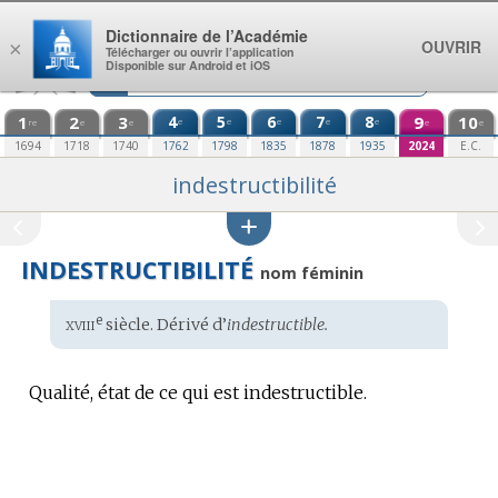
Aller au contenu
Dictionnaire de l’Académie
OUVRIR
×
Télécharger ou ouvrir l’application
Disponible sur Android et iOS
1
2
3
4
5
6
7
8
9
10
e
e
e
e
e
re
e
e
e
e
1694
1718
1740
1762
1798
1835
1878
1935
2024
E.C.
indestructibilité
INDESTRUCTIBILITÉ
nom féminin
xviii
e
Étymologie
siècle. Dérivé d’
indestructible.
:
Qualité, état de ce qui est indestructible.