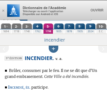
Aller au contenu
Dictionnaire de l’Académie
OUVRIR
×
Télécharger ou ouvrir l’application
Disponible sur Android et iOS
1
2
3
4
5
6
7
8
9
10
e
e
e
e
e
re
e
e
e
e
1694
1718
1740
1762
1798
1835
1878
1935
2024
E.C.
incendier
INCENDIER.
e
v. a.
5
ÉDITION
■
Brûler, consumer par le feu. Il ne se dit que d’Un
grand embrasement.
Cette Ville a été incendiée.
Incendié, ée.
■
participe.