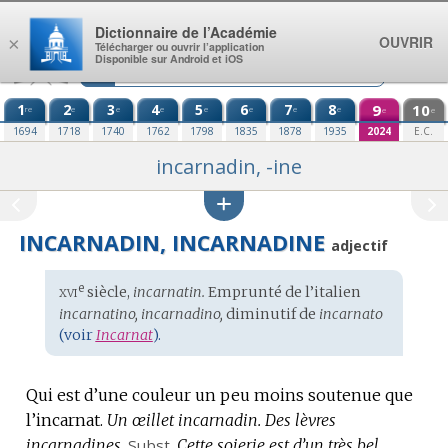
Aller au contenu
Dictionnaire de l’Académie
OUVRIR
×
Télécharger ou ouvrir l’application
Disponible sur Android et iOS
1
2
3
4
5
6
7
8
9
10
re
e
e
e
e
e
e
e
e
e
1694
1718
1740
1762
1798
1835
1878
1935
2024
E.C.
incarnadin, -ine
INCARNADIN, INCARNADINE
adjectif
xvi
e
Étymologie
siècle,
incarnatin.
Emprunté de l’
italien
:
incarnatino, incarnadino,
diminutif de
incarnato
(voir
Incarnat
).
Qui est d’une couleur un peu moins soutenue que
l’incarnat.
Un œillet incarnadin.
Des lèvres
incarnadines.
Subst.
Cette soierie est d’un très bel