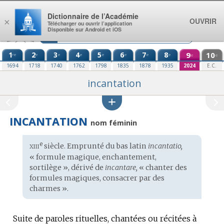
Aller au contenu
Dictionnaire de l’Académie
OUVRIR
×
Télécharger ou ouvrir l’application
Disponible sur Android et iOS
1
2
3
4
5
6
7
8
9
10
re
e
e
e
e
e
e
e
e
e
1694
1718
1740
1762
1798
1835
1878
1935
2024
E.C.
incantation
INCANTATION
nom féminin
xiii
e
Étymologie
siècle. Emprunté du
bas latin
incantatio,
:
« formule magique, enchantement,
sortilège », dérivé de
incantare,
« chanter des
formules magiques, consacrer par des
charmes ».
Suite de paroles rituelles, chantées ou récitées à