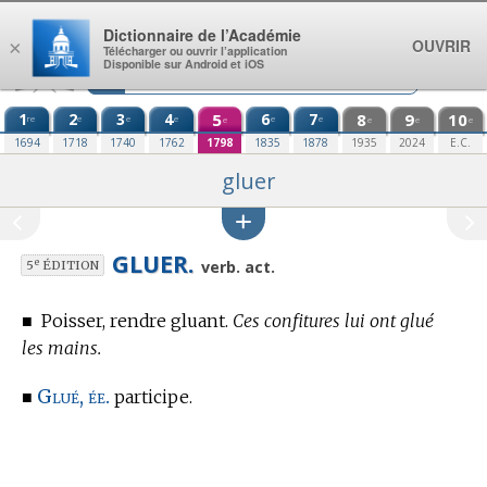
Aller au contenu
Dictionnaire de l’Académie
OUVRIR
×
Télécharger ou ouvrir l’application
Disponible sur Android et iOS
1
2
3
4
5
6
7
8
9
10
re
e
e
e
e
e
e
e
e
e
1694
1718
1740
1762
1798
1835
1878
1935
2024
E.C.
gluer
GLUER.
e
verb. act.
5
ÉDITION
■
Poisser, rendre gluant.
Ces confitures lui ont glué
les mains.
Glué, ée.
■
participe.