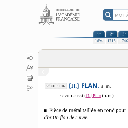
Aller au contenu
1
2
3
re
e
e
1694
1718
174
FLAN.
[II.]
e
s. m.
5
ÉDITION
↪
voir aussi :
[I.]
Flan
(n. m.)
■
Pièce de métal taillée en rond pour 
d’or. Un flan de cuivre.