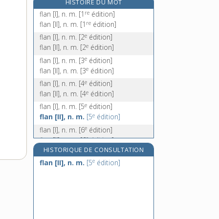
HISTOIRE DU MOT
flandrin, n. m.
re
flan [I], n. m.
[1
édition]
flanelle, n. f.
re
flan [II], n. m.
[1
édition]
flâner, v. intr.
e
flan [I], n. m.
[2
édition]
e
flânerie, n. f.
flan [II], n. m.
[2
édition]
e
flan [I], n. m.
[3
édition]
e
flan [II], n. m.
[3
édition]
e
flan [I], n. m.
[4
édition]
e
flan [II], n. m.
[4
édition]
e
flan [I], n. m.
[5
édition]
e
flan [II], n. m.
[5
édition]
e
flan [I], n. m.
[6
édition]
e
flan [II], n. m.
[6
édition]
HISTORIQUE DE CONSULTATION
e
flan [I], n. m.
[7
édition]
e
e
flan [II], n. m.
[5
édition]
flan [II], n. m.
[7
édition]
e
flan, n. m.
[8
édition]
e
flan, n. m.
[9
édition]