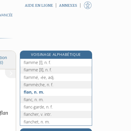
AIDE EN LIGNE
ANNEXES
AVANCÉE
flamboiement, n. m.
flamboyant, -ante, adj. et n.
flamboyer, v. intr.
flamenco, n. m.
flamine, n. m.
VOISINAGE ALPHABÉTIQUE
flamingant, -ante, adj.
tion
flamme [I], n. f.
8)
flamme [II], n. f.
flammé, -ée, adj.
flammèche, n. f.
flan, n. m.
flanc, n. m.
flanc-garde, n. f.
flan
flancher, v. intr.
flanchet, n. m.
e
flanconade, n. f.
[7
édition]