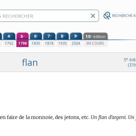
RECHERCHE 
4
5
6
7
8
9
10
e
e
e
e
e
édition
e
e
0
1762
1798
1835
1878
1935
2024
EN COURS
flan
e
5
édi
(179
en faire de la monnoie, des jetons, etc.
Un flan d’argent. Un 