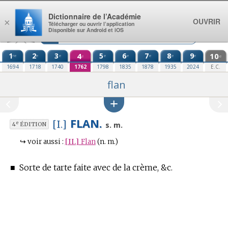
Aller au contenu
Dictionnaire de l’Académie
OUVRIR
×
Télécharger ou ouvrir l’application
Disponible sur Android et iOS
1
2
3
4
5
6
7
8
9
10
re
e
e
e
e
e
e
e
e
e
1694
1718
1740
1762
1798
1835
1878
1935
2024
E.C.
flan
FLAN.
[I.]
e
s. m.
4
ÉDITION
↪
voir aussi :
[II.]
Flan
(n. m.)
■
Sorte de tarte faite avec de la crème, &c.