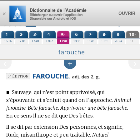
Aller au contenu
Dictionnaire de l’Académie
OUVRIR
×
Télécharger ou ouvrir l’application
Disponible sur Android et iOS
1
2
3
4
5
6
7
8
9
10
re
e
e
e
e
e
e
e
e
e
1694
1718
1740
1762
1798
1835
1878
1935
2024
E.C.
farouche
FAROUCHE.
e
adj. des 2. g.
5
ÉDITION
■
Sauvage, qui n’est point apprivoisé, qui
s’épouvante et s’enfuit quand on l’approche.
Animal
farouche. Bête farouche. Apprivoiser une bête farouche.
En ce sens il ne se dit que Des bêtes.
Il se dit par extension Des personnes, et signifie,
Rude, misanthrope et peu traitable.
Naturel