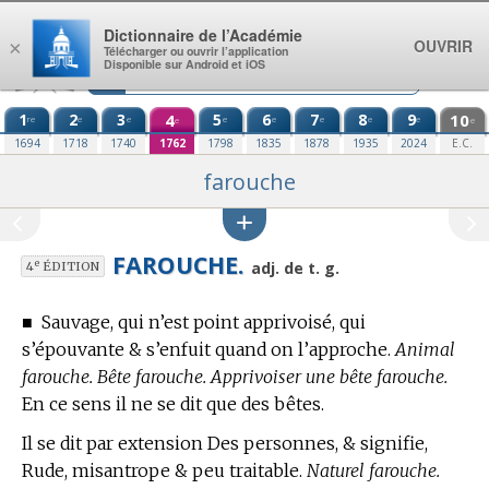
Aller au contenu
Dictionnaire de l’Académie
OUVRIR
×
Télécharger ou ouvrir l’application
Disponible sur Android et iOS
1
2
3
4
5
6
7
8
9
10
re
e
e
e
e
e
e
e
e
e
1694
1718
1740
1762
1798
1835
1878
1935
2024
E.C.
farouche
FAROUCHE.
e
adj. de t. g.
4
ÉDITION
■
Sauvage, qui n’est point apprivoisé, qui
s’épouvante & s’enfuit quand on l’approche.
Animal
farouche. Bête farouche. Apprivoiser une bête farouche.
En ce sens il ne se dit que des bêtes.
Il se dit par extension Des personnes, & signifie,
Rude, misantrope & peu traitable.
Naturel farouche.