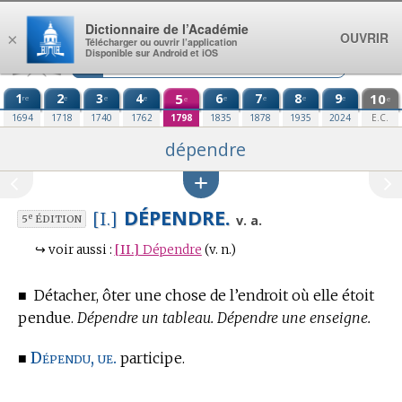
Aller au contenu
Dictionnaire de l’Académie
OUVRIR
×
Télécharger ou ouvrir l’application
Disponible sur Android et iOS
1
2
3
4
5
6
7
8
9
10
re
e
e
e
e
e
e
e
e
e
1694
1718
1740
1762
1798
1835
1878
1935
2024
E.C.
dépendre
DÉPENDRE.
[I.]
e
v. a.
5
ÉDITION
↪
voir aussi :
[II.]
Dépendre
(v. n.)
■
Détacher, ôter une chose de l’endroit où elle étoit
pendue.
Dépendre un tableau. Dépendre une enseigne.
Dépendu, ue.
■
participe.