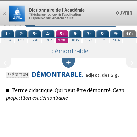
Aller au contenu
Dictionnaire de l’Académie
OUVRIR
×
Télécharger ou ouvrir l’application
Disponible sur Android et iOS
1
2
3
4
5
6
7
8
9
10
re
e
e
e
e
e
e
e
e
e
1694
1718
1740
1762
1798
1835
1878
1935
2024
E.C.
démontrable
DÉMONTRABLE.
e
adject. des 2 g.
5
ÉDITION
■
Terme didactique.
Qui peut être démontré.
Cette
proposition est démontrable.