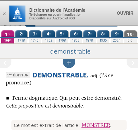
Aller au contenu
Dictionnaire de l’Académie
OUVRIR
×
Télécharger ou ouvrir l’application
Disponible sur Android et iOS
1
2
3
4
5
6
7
8
9
10
e
e
e
e
e
e
e
e
re
e
1694
1718
1740
1762
1798
1835
1878
1935
2024
E.C.
demonstrable
DEMONSTRABLE.
(l’
S
se
re
adj.
1
ÉDITION
prononce.)
■
Terme dogmatique.
Qui peut estre demonstré.
Cette proposition est demonstrable.
Ce mot est extrait de l'article :
MONSTRER
.