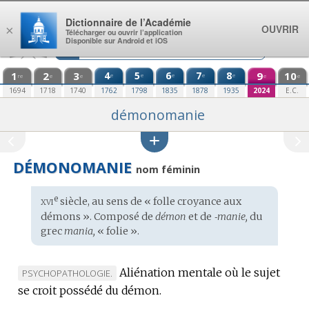
Aller au contenu
Dictionnaire de l’Académie
OUVRIR
×
Télécharger ou ouvrir l’application
Disponible sur Android et iOS
1
2
3
4
5
6
7
8
9
10
e
e
e
e
e
re
e
e
e
e
1694
1718
1740
1762
1798
1835
1878
1935
2024
E.C.
démonomanie
DÉMONOMANIE
nom féminin
xvi
e
Étymologie
siècle, au sens de « folle croyance aux
:
démons ». Composé de
démon
et de
‑manie,
du
grec
mania,
« folie ».
Aliénation mentale où le sujet
MARQUE
PSYCHOPATHOLOGIE.
se croit possédé du démon.
DE
DOMAINE