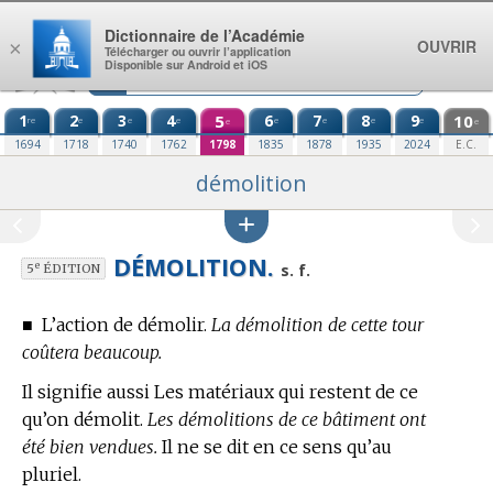
Aller au contenu
Dictionnaire de l’Académie
OUVRIR
×
Télécharger ou ouvrir l’application
Disponible sur Android et iOS
1
2
3
4
5
6
7
8
9
10
re
e
e
e
e
e
e
e
e
e
1694
1718
1740
1762
1798
1835
1878
1935
2024
E.C.
démolition
DÉMOLITION.
e
s. f.
5
ÉDITION
■
L’action de démolir.
La démolition de cette tour
coûtera beaucoup.
Il signifie aussi Les matériaux qui restent de ce
qu’on démolit.
Les démolitions de ce bâtiment ont
été bien vendues.
Il ne se dit en ce sens qu’au
pluriel.