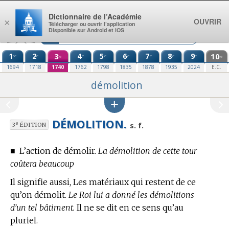
Aller au contenu
Dictionnaire de l’Académie
OUVRIR
×
Télécharger ou ouvrir l’application
Disponible sur Android et iOS
1
2
3
4
5
6
7
8
9
10
re
e
e
e
e
e
e
e
e
e
1694
1718
1740
1762
1798
1835
1878
1935
2024
E.C.
démolition
DÉMOLITION.
e
s. f.
3
ÉDITION
■
L’action de démolir.
La démolition de cette tour
coûtera beaucoup
Il signifie aussi, Les matériaux qui restent de ce
qu’on démolit.
Le Roi lui a donné les démolitions
d’un tel bâtiment.
Il ne se dit en ce sens qu’au
pluriel.