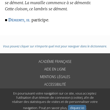
se dément. La muraille commence à se démentir.
Cette cloison, ce lambris se dément.
Démenti, ie.
■
participe.
Vous pouvez cliquer sur n’importe quel mot pour naviguer dans le dictionnaire.
ACADÉMIE FRANÇAISE
AIDE EN LIGNE
MENTIONS LÉGALES
ACCESSIBILITÉ
CONTACTS
En poursuivant votre navigation sur ce site, vous acceptez
l’utilisation d’un témoin de connexion (cookie), afin de
réaliser des statistiques de visites et de personnaliser votre
navigation. Pour en savoir plus,
cliquez ici
.