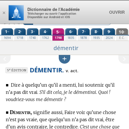
Aller au contenu
Dictionnaire de l’Académie
OUVRIR
×
Télécharger ou ouvrir l’application
Disponible sur Android et iOS
1
2
3
4
5
6
7
8
9
10
re
e
e
e
e
e
e
e
e
e
1694
1718
1740
1762
1798
1835
1878
1935
2024
E.C.
démentir
DÉMENTIR.
e
v. act.
5
ÉDITION
■
Dire à quelqu’un qu’il a menti, lui soutenir qu’il
n’a pas dit vrai.
S’il dit cela, je le démentirai. Quoi !
voudriez-vous me démentir ?
Démentir,
■
signifie aussi, Faire voir qu’une chose
n’est pas vraie, que quelqu’un n’a pas dit vrai, être
d’un avis contraire, le contredire.
C’est une chose que