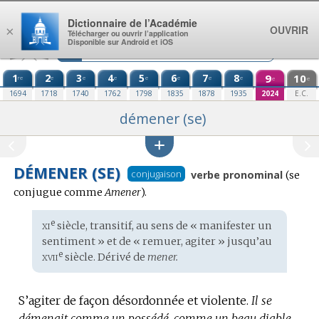
Aller au contenu
Dictionnaire de l’Académie
OUVRIR
×
Télécharger ou ouvrir l’application
Disponible sur Android et iOS
1
2
3
4
5
6
7
8
9
10
re
e
e
e
e
e
e
e
e
e
1694
1718
1740
1762
1798
1835
1878
1935
2024
E.C.
démener (se)
DÉMENER (SE)
Conju
conjugaison
verbe pronominal
(se
:
conjugue comme
Amener
).
xi
e
Étymologie
siècle, transitif, au sens de « manifester un
:
sentiment » et de « remuer, agiter » jusqu’au
xvii
e
siècle. Dérivé de
mener.
S’agiter de façon désordonnée et violente.
Il se
démenait comme un possédé, comme un beau diable.