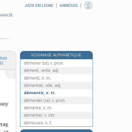
AIDE EN LIGNE
ANNEXES
AVANCÉE
démembrement, n. m.
démembrer, v. tr.
déménagement, n. m.
déménager, v. tr. et intr.
déménageur, n. m.
VOISINAGE ALPHABÉTIQUE
démence, n. f.
tion
démener (se), v. pron.
8)
dément, -ente, adj.
démenti, n. m.
démentiel, -elle, adj.
démentir, v. tr.
démerder (se), v. pron.
 quoy
démérite, n. m.
démériter, v. intr.
démesure, n. f.
ray,
démesuré, -ée, adj.
. ce