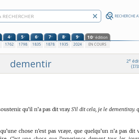
RECHERCHE 
4
5
6
7
8
9
10
e
e
e
e
e
e
édition
e
0
1762
1798
1835
1878
1935
2024
EN COURS
dementir
e
2
édi
(171
oustenir qu’il n’a pas dit vray.
S’il dit cela, je le dementiray.
r qu’une chose n’est pas vraye, que quelqu’un n’a pas dit v
dire.
C’est une chose que l’experience dement tous les jours