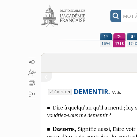
Aller au contenu
1
2
3
re
e
e
1694
1718
174
DEMENTIR.
e
v. a.
2
ÉDITION
■
Dire à quelqu’un qu’il a menti ; luy s
voudriez-vous me dementir
?
Dementir,
■
Signifie aussi, Faire voi
estre d’un avis contraire, le contre