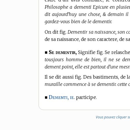
Philosophe a dementi Epicure en plusieu
dit aujourd’huy une chose, & demain il
gardez-vous bien de le dementir.
On dit fig.
Dementir sa naissance, son car
de sa naissance, de son caractere, de s
Se dementir,
■
Signifie fig. Se relasch
tousjours homme de bien, il ne se deme
dement point, elle est partout d’une mesm
Il se dit aussi fig. Des bastiments, de
muraille commence à se dementir. cette c
Dementi, ie.
■
participe.
Vous pouvez cliquer s