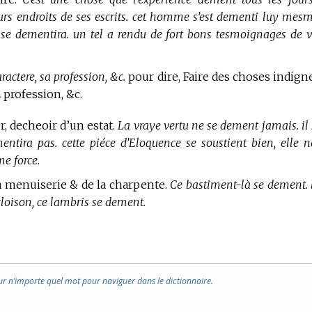
rs endroits de ses escrits. cet homme s’est dementi luy mesme
 se dementira. un tel a rendu de fort bons tesmoignages de v
actere, sa profession, &c.
pour dire, Faire des choses indign
a profession, &c.
er, decheoir d’un estat.
La vraye vertu ne se dement jamais. il 
ntira pas. cette piéce d’Eloquence se soustient bien, elle n
e force.
 la menuiserie & de la charpente.
Ce bastiment-là se dement. 
loison, ce lambris se dement.
ur n’importe quel mot pour naviguer dans le dictionnaire.