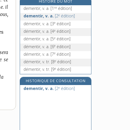
HISTOIRE DU MOT
démesurément, adv.
. il
re
dementir, v. a.
[1
édition]
démettre [I], v. tr.
ous,
e
dementir, v. a.
[2
édition]
démettre [II], v. tr.
e
démentir, v. a.
[3
édition]
e
démeublement, n. m.
[8
édition]
e
démentir, v. a.
[4
édition]
es
e
démentir, v. a.
[5
édition]
e
démentir, v. a.
[6
édition]
sera
e
démentir, v. a.
[7
édition]
e se
e
démentir, v. tr.
[8
édition]
e
démentir, v. tr.
[9
édition]
la
HISTORIQUE DE CONSULTATION
e
dementir, v. a.
[2
édition]