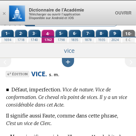
Aller au contenu
Dictionnaire de l’Académie
OUVRIR
×
Télécharger ou ouvrir l’application
Disponible sur Android et iOS
1
2
3
4
5
6
7
8
9
10
re
e
e
e
e
e
e
e
e
e
1694
1718
1740
1762
1798
1835
1878
1935
2024
E.C.
vice
VICE.
e
s. m.
4
ÉDITION
■
Défaut, imperfection.
Vice de nature. Vice de
conformation. Ce cheval n’a point de vices. Il y a un vice
considérable dans cet Acte.
Il signifie aussi Faute, comme dans cette phrase,
C’est un vice de Clerc.