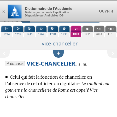
Aller au contenu
Dictionnaire de l’Académie
OUVRIR
×
Télécharger ou ouvrir l’application
Disponible sur Android et iOS
1
2
3
4
5
6
7
8
9
10
re
e
e
e
e
e
e
e
e
e
1694
1718
1740
1762
1798
1835
1878
1935
2024
E.C.
vice-chancelier
VICE-CHANCELIER.
e
s. m.
7
ÉDITION
■
Celui qui fait la fonction de chancelier en
l’absence de cet officier ou dignitaire.
Le cardinal qui
gouverne la chancellerie de Rome est appelé Vice-
chancelier.